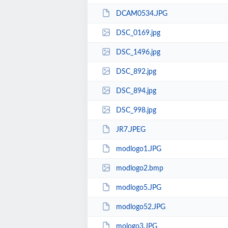
DCAM0534.JPG
DSC_0169.jpg
DSC_1496.jpg
DSC_892.jpg
DSC_894.jpg
DSC_998.jpg
JR7.JPEG
modlogo1.JPG
modlogo2.bmp
modlogo5.JPG
modlogo52.JPG
mologo3.JPG