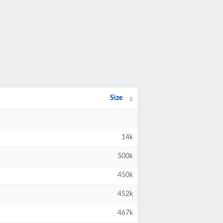
Size
14k
500k
450k
452k
467k